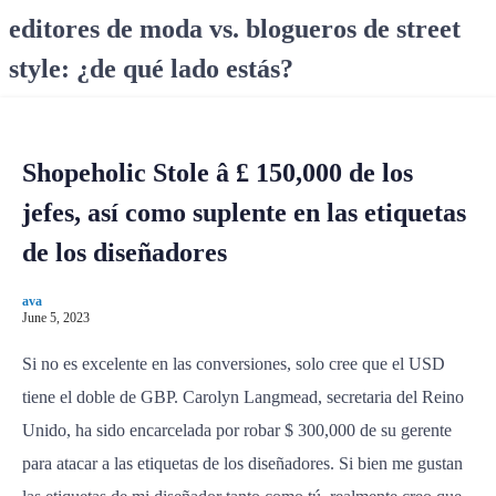
S
editores de moda vs. blogueros de street
k
style: ¿de qué lado estás?
i
p
t
o
Shopeholic Stole â £ 150,000 de los
c
o
jefes, así como suplente en las etiquetas
n
de los diseñadores
t
e
ava
n
June 5, 2023
t
Si no es excelente en las conversiones, solo cree que el USD
tiene el doble de GBP. Carolyn Langmead, secretaria del Reino
Unido, ha sido encarcelada por robar $ 300,000 de su gerente
para atacar a las etiquetas de los diseñadores. Si bien me gustan