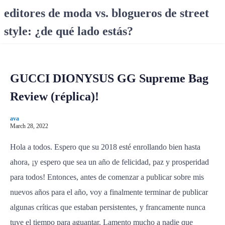
S
editores de moda vs. blogueros de street
k
style: ¿de qué lado estás?
i
p
t
o
GUCCI DIONYSUS GG Supreme Bag
c
o
Review (réplica)!
n
t
ava
e
March 28, 2022
n
Hola a todos. Espero que su 2018 esté enrollando bien hasta
t
ahora, ¡y espero que sea un año de felicidad, paz y prosperidad
para todos! Entonces, antes de comenzar a publicar sobre mis
nuevos años para el año, voy a finalmente terminar de publicar
algunas críticas que estaban persistentes, y francamente nunca
tuve el tiempo para aguantar. Lamento mucho a nadie que