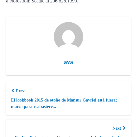
a Nordstrom Seattle al 206.628.1390.
ava
Prev
El lookbook 2015 de otoño de Mansur Gavriel está fuera;
marca para reabastece...
Next