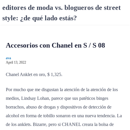
S
editores de moda vs. blogueros de street
k
style: ¿de qué lado estás?
i
p
t
o
Accesorios con Chanel en S / S 08
c
o
ava
n
April 13, 2022
t
e
Chanel Anklet en oro, $ 1,325.
n
t
Por mucho que me disgustan la atención de la atención de los
medios, Lindsay Lohan, parece que sus patéticos binges
borrachos, abuso de drogas y dispositivos de detección de
alcohol en forma de tobillo sonaron en una nueva tendencia. La
de los anklets. Bizarre, pero si CHANEL creara la bolsa de