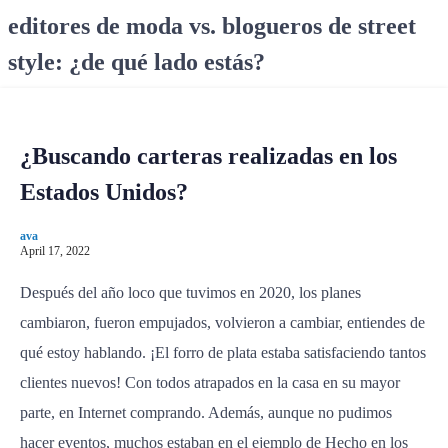
S
editores de moda vs. blogueros de street
k
style: ¿de qué lado estás?
i
p
t
o
¿Buscando carteras realizadas en los
c
o
Estados Unidos?
n
t
ava
e
April 17, 2022
n
Después del año loco que tuvimos en 2020, los planes
t
cambiaron, fueron empujados, volvieron a cambiar, entiendes de
qué estoy hablando. ¡El forro de plata estaba satisfaciendo tantos
clientes nuevos! Con todos atrapados en la casa en su mayor
parte, en Internet comprando. Además, aunque no pudimos
hacer eventos, muchos estaban en el ejemplo de Hecho en los