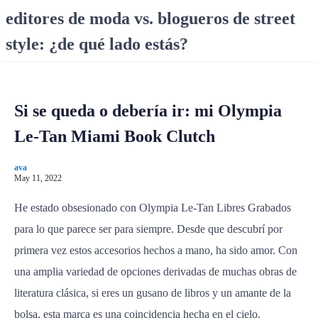
S
editores de moda vs. blogueros de street
k
style: ¿de qué lado estás?
i
p
t
o
Si se queda o debería ir: mi Olympia
c
o
Le-Tan Miami Book Clutch
n
t
ava
e
May 11, 2022
n
He estado obsesionado con Olympia Le-Tan Libres Grabados
t
para lo que parece ser para siempre. Desde que descubrí por
primera vez estos accesorios hechos a mano, ha sido amor. Con
una amplia variedad de opciones derivadas de muchas obras de
literatura clásica, si eres un gusano de libros y un amante de la
bolsa, esta marca es una coincidencia hecha en el cielo.