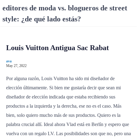
S
editores de moda vs. blogueros de street
k
style: ¿de qué lado estás?
i
p
t
o
Louis Vuitton Antigua Sac Rabat
c
o
ava
n
May 27, 2022
t
e
Por alguna razón, Louis Vuitton ha sido mi diseñador de
n
elección últimamente. Si bien me gustaría decir que sean mi
t
diseñador de elección indicada que estaba recibiendo sus
productos a la izquierda y la derecha, ese no es el caso. Más
bien, solo quiero mucho más de sus productos. Quiero es la
palabra crucial allí. Ideal ahora Vlad está en Berlín y espero que
vuelva con un regalo LV. Las posibilidades son que no, pero una