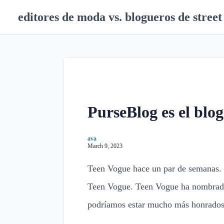
S
editores de moda vs. blogueros de street 
k
i
p
t
o
c
o
n
PurseBlog es el bl
t
e
n
ava
March 9, 2023
t
Teen Vogue hace un par de semanas. T
Teen Vogue. Teen Vogue ha nombrado
podríamos estar mucho más honrado