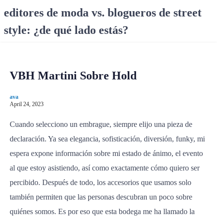
S
editores de moda vs. blogueros de street
k
style: ¿de qué lado estás?
i
p
t
o
VBH Martini Sobre Hold
c
o
ava
n
April 24, 2023
t
e
Cuando selecciono un embrague, siempre elijo una pieza de
n
declaración. Ya sea elegancia, sofisticación, diversión, funky, mi
t
espera expone información sobre mi estado de ánimo, el evento
al que estoy asistiendo, así como exactamente cómo quiero ser
percibido. Después de todo, los accesorios que usamos solo
también permiten que las personas descubran un poco sobre
quiénes somos. Es por eso que esta bodega me ha llamado la