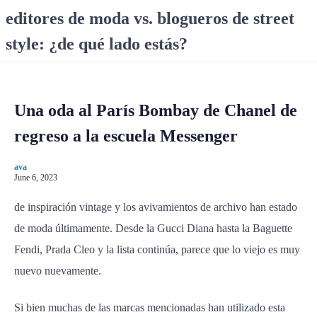
S
editores de moda vs. blogueros de street
k
style: ¿de qué lado estás?
i
p
t
o
Una oda al París Bombay de Chanel de
c
o
regreso a la escuela Messenger
n
t
ava
e
June 6, 2023
n
de inspiración vintage y los avivamientos de archivo han estado
t
de moda últimamente. Desde la Gucci Diana hasta la Baguette
Fendi, Prada Cleo y la lista continúa, parece que lo viejo es muy
nuevo nuevamente.
Si bien muchas de las marcas mencionadas han utilizado esta