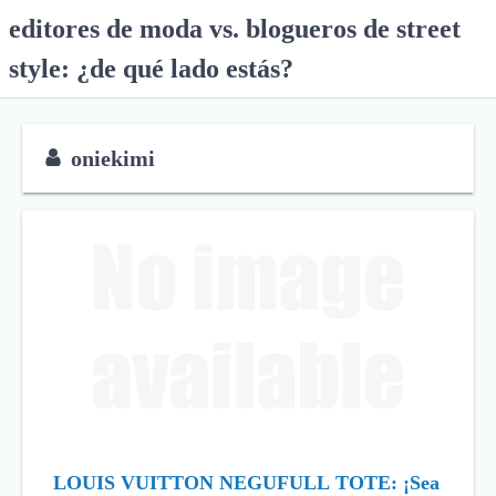
S
editores de moda vs. blogueros de street
k
style: ¿de qué lado estás?
i
p
t
o
oniekimi
c
o
n
t
e
n
t
LOUIS VUITTON NEGUFULL TOTE: ¡Sea