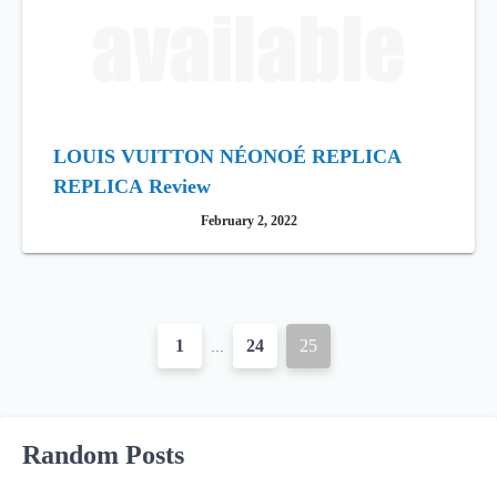
LOUIS VUITTON NÉONOÉ REPLICA
REPLICA Review
February 2, 2022
P
1
24
25
…
o
s
Random Posts
t