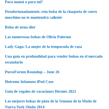
s
Para mamá o para mi?
n
Desafortunadamente, esta bolsa de la chaqueta de cuero
moschino no te mantendrá caliente
a
v
Bolsa de nena dior
i
Las numerosas bolsas de Olivia Palermo
g
Lady Gaga: La mujer de la temporada de caza
a
Una guía en profundidad para vender bolsas en el mercado
t
secundario
i
PurseForum Roundup – June 26
o
Hotromz Infamous iPod Case
n
Guía de regalos de vacaciones Hermès 2021
Las mejores bolsas de pista de la Semana de la Moda de
Nueva York Otoño 2014