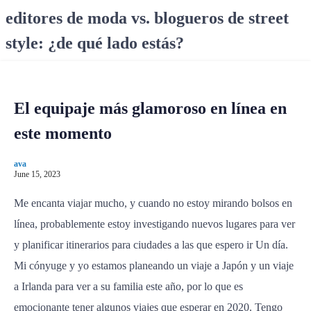
S
editores de moda vs. blogueros de street
k
style: ¿de qué lado estás?
i
p
t
o
El equipaje más glamoroso en línea en
c
o
este momento
n
t
ava
e
June 15, 2023
n
Me encanta viajar mucho, y cuando no estoy mirando bolsos en
t
línea, probablemente estoy investigando nuevos lugares para ver
y planificar itinerarios para ciudades a las que espero ir Un día.
Mi cónyuge y yo estamos planeando un viaje a Japón y un viaje
a Irlanda para ver a su familia este año, por lo que es
emocionante tener algunos viajes que esperar en 2020. Tengo