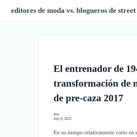
S
editores de moda vs. blogueros de street 
k
i
p
t
o
c
o
n
El entrenador de 19
t
e
transformación de n
n
t
de pre-caza 2017
ava
July 6, 2022
En su tiempo relativamente corto en e