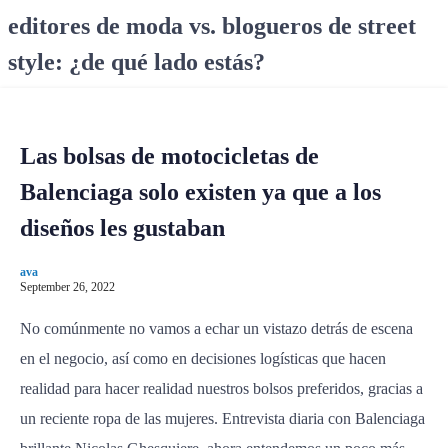
S
editores de moda vs. blogueros de street
k
style: ¿de qué lado estás?
i
p
t
o
Las bolsas de motocicletas de
c
o
Balenciaga solo existen ya que a los
n
diseños les gustaban
t
e
ava
n
September 26, 2022
t
No comúnmente no vamos a echar un vistazo detrás de escena
en el negocio, así como en decisiones logísticas que hacen
realidad para hacer realidad nuestros bolsos preferidos, gracias a
un reciente ropa de las mujeres. Entrevista diaria con Balenciaga