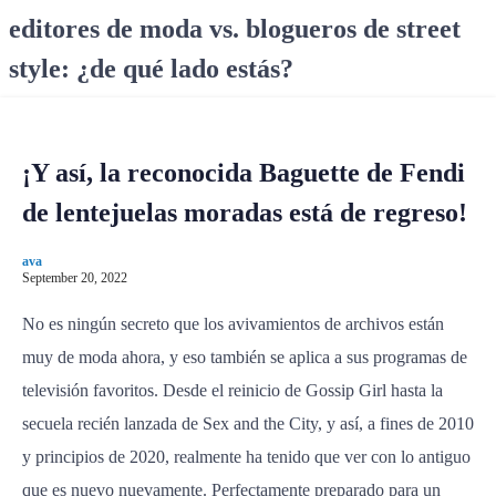
S
editores de moda vs. blogueros de street
k
style: ¿de qué lado estás?
i
p
t
o
¡Y así, la reconocida Baguette de Fendi
c
o
de lentejuelas moradas está de regreso!
n
t
ava
e
September 20, 2022
n
No es ningún secreto que los avivamientos de archivos están
t
muy de moda ahora, y eso también se aplica a sus programas de
televisión favoritos. Desde el reinicio de Gossip Girl hasta la
secuela recién lanzada de Sex and the City, y así, a fines de 2010
y principios de 2020, realmente ha tenido que ver con lo antiguo
que es nuevo nuevamente. Perfectamente preparado para un