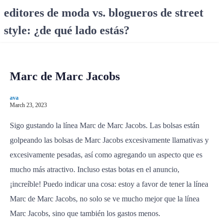
S
editores de moda vs. blogueros de street
k
style: ¿de qué lado estás?
i
p
t
o
Marc de Marc Jacobs
c
o
ava
n
March 23, 2023
t
e
Sigo gustando la línea Marc de Marc Jacobs. Las bolsas están
n
golpeando las bolsas de Marc Jacobs excesivamente llamativas y
t
excesivamente pesadas, así como agregando un aspecto que es
mucho más atractivo. Incluso estas botas en el anuncio,
¡increíble! Puedo indicar una cosa: estoy a favor de tener la línea
Marc de Marc Jacobs, no solo se ve mucho mejor que la línea
Marc Jacobs, sino que también los gastos menos.